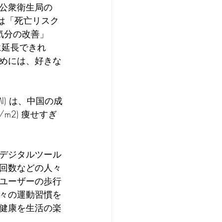
公衆衛生局の
グは「死亡リスク
気分の改善」
に延長できれ
めには、好きな
MI) は、中国の成
 /m2) 痩せすぎ
デジタルツール
回数などの人々
ユーザーの歩行
々の運動習慣を
健康を生活の楽
。