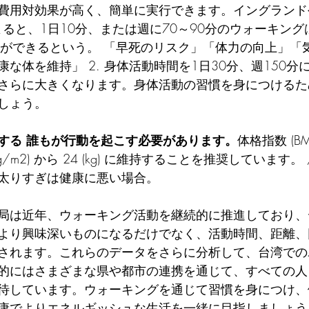
費用対効果が高く、簡単に実行できます。イングランド
よると、1日10分、または週に70～90分のウォーキン
とができるという。 「早死のリスク」「体力の向上」「
な体を維持」 2. 身体活動時間を1日30分、週150分
さらに大きくなります。身体活動の習慣を身につけるた
しょう。
する 誰もが行動を起こす必要があります。
体格指数 (B
 (kg/m2) から 24 (kg) に維持することを推奨しています。
太りすぎは健康に悪い場合。
局は近年、ウォーキング活動を継続的に推進しており、
より興味深いものになるだけでなく、活動時間、距離、
されます。これらのデータをさらに分析して、台湾での
的にはさまざまな県や都市の連携を通じて、すべての人
待しています。ウォーキングを通じて習慣を身につけ、
康でよりエネルギッシュな生活を一緒に目指しましょう