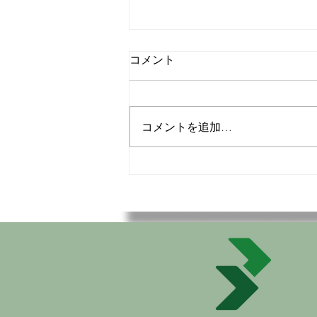
コメント
コメントを追加…
運動したいなら、時間が足り
ないと心配する必要はありま
せん。PPウォーキングスティ
ックを使用すると、運動効果
が2倍になります。