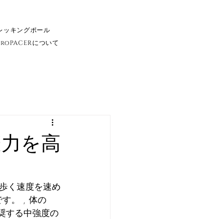
レッキングポール
ProPACERについて
疫力を高
歩く速度を速め
。 , 体の
推奨する中強度の