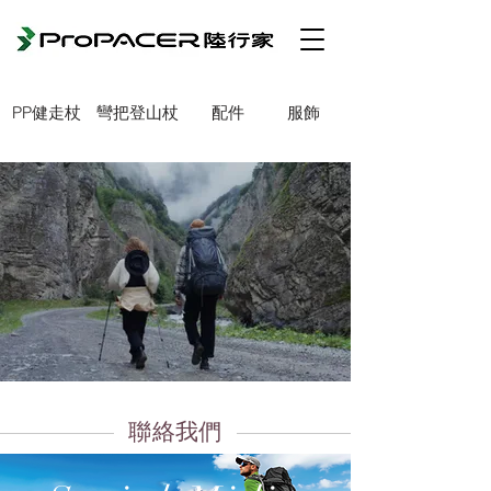
PP健走杖
彎把登山杖
配件
服飾
聯絡我們