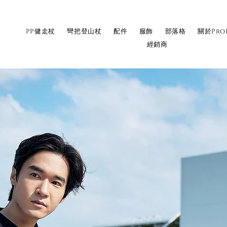
PP健走杖
彎把登山杖
配件
服飾
部落格
關於Pro
經銷商