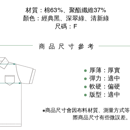
材質：棉63%、聚酯纖維37%
顏色：經典黑、深翠綠、清新綠
尺碼：F
商品尺寸參考
●
厚薄：厚實
●
彈力：適中
●
軟硬：偏硬
●
版型：適中
⁕商品尺寸會因布料材質、測量方式
際商品尺寸有些微誤差