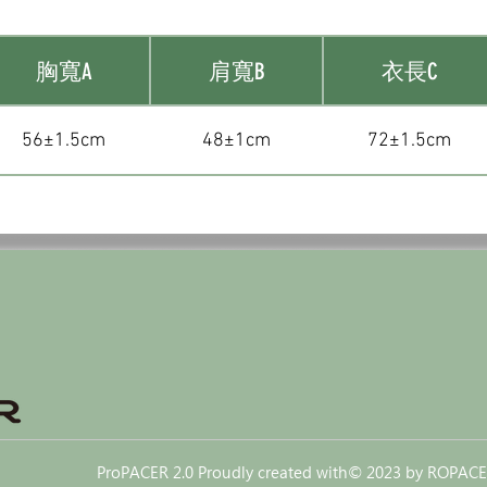
胸寬A
肩寬B
衣長C
56±1.5cm
48±1cm
72±1.5cm
ProPACER 2.0 Proudly created with
© 2023 by ROPACE