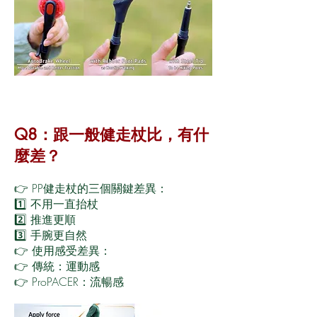
Q8：跟一般健走杖比，有什
麼差？
👉 PP健走杖的三個關鍵差異：
1️⃣ 不用一直抬杖
2️⃣ 推進更順
3️⃣ 手腕更自然
👉 使用感受差異：
👉 傳統：運動感
👉 ProPACER：流暢感