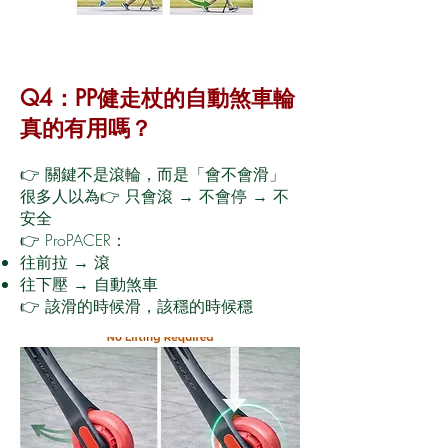
Q4：PP健走杖的自動煞車輪
真的有用嗎？
👉 關鍵不是滾輪，而是「會不會滑」
很多人以為👉 只會滾 → 不會停 → 不
安全
👉 ProPACER：
往前拉 → 滾
往下壓 → 自動煞車
👉 該滑的時候滑，該穩的時候穩