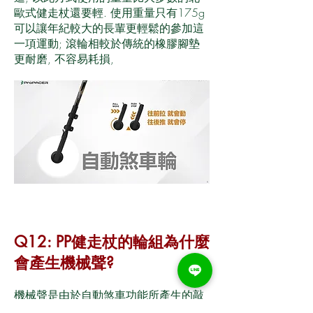
歐式健走杖還要輕. 使用重量只有175g
可以讓年紀較大的長輩更輕鬆的參加這
一項運動; 滾輪相較於傳統的橡膠腳墊
更耐磨, 不容易耗損,
Q12: PP健走杖的輪組為什麼
會產生機械聲?
機械聲是由於自動煞車功能所產生的敲
擊聲,