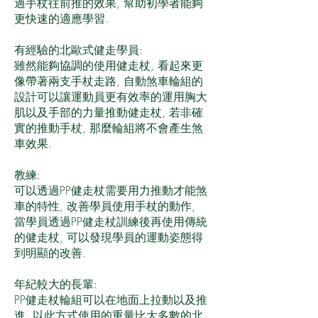
過手杖往前推的效果, 幫助初學者能夠
更快速的適應學習.
有經驗的北歐式健走學員:
雖然能夠協調的使用健走杖, 看起來更
像帶著兩支手杖走路, 自動煞車輪組的
設計可以讓運動員更有效率的運用胸大
肌以及手部的力量推動健走杖, 若非確
實的推動手杖, 那麼輪組將不會產生煞
車效果.
教練:
可以透過PP健走杖需要用力推動才能煞
車的特性, 改善學員使用手杖的動作,
當學員透過PP健走杖訓練後再使用傳統
的健走杖, 可以發現學員的運動姿態得
到明顯的改善.
年紀較大的長輩:
PP健走杖輪組可以在地面上拉動以及推
進, 以此方式使用的重量比大多數的北