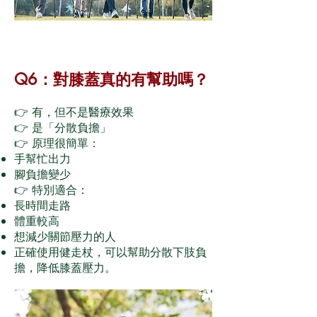
Q6：對膝蓋真的有幫助嗎？
👉 有，但不是醫療效果
👉 是「分散負擔」
👉 原理很簡單：
手幫忙出力
腳負擔變少
👉 特別適合：
長時間走路
體重較高
想減少關節壓力的人
正確使用健走杖，可以幫助分散下肢負
擔，降低膝蓋壓力。